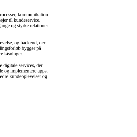
 processer, kommunikation
øjer til kundeservice,
ange og styrke relationer
levelse, og backend, der
klingsforløb bygger på
re løsninger.
digitale services, der
kle og implementere apps,
 bedre kundeoplevelser og