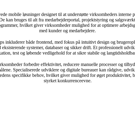
de mobile løsninger designet til at understøtte virksomheders interne
 De kan bruges til alt fra medarbejderportal, projektstyring og salgsværkt
ogrammer, hvilket giver virksomheder mulighed for at optimere arbejdsg
med kunder og medarbejdere.
s inkluderer både frontend, med fokus på intuitivt design og brugerop
d eksisterende systemer, databaser og sikker drift. Et professionelt udvi
ation, test og løbende vedligehold for at sikre stabile og langtidsholdba
ksomheder forbedre effektivitet, reducere manuelle processer og tilbyde 
målene. Specialiserede udviklere og digitale bureauer kan rådgive, udvi
hedens specifikke behov, hvilket giver mulighed for øget produktivitet,
styrket konkurrenceevne.