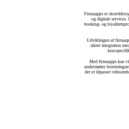
Firmaapps er skræddersye
og digitale services.
booking- og loyalitetspr
Udviklingen af firmaapp
sikrer integration me
kravspecifik
Med firmaapps kan vir
understøtter forretnings
der er tilpasset virksom